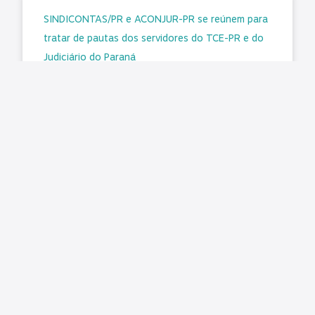
SINDICONTAS/PR e ACONJUR-PR se reúnem para
tratar de pautas dos servidores do TCE-PR e do
Judiciário do Paraná
Representantes do SINDICONTAS/PR e da
ACONJUR-PR, Associação dos Consultores
Jurídicos do Poder Judiciário do Paraná,
estiveram reunidos para tratar de assuntos de
interesse dos servidores
LER MAIS »
agosto 5, 2026
Nenhum comentário
Emendas Pix têm pouca transparência e falhas de
controle, diz TCU