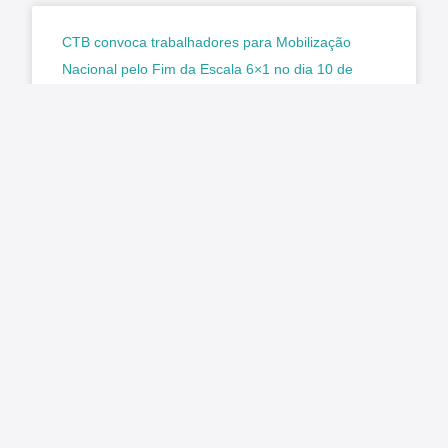
CTB convoca trabalhadores para Mobilização
Nacional pelo Fim da Escala 6×1 no dia 10 de
agosto
Matéria original/imagem: CTB A Central dos
Trabalhadores e Trabalhadoras do Brasil (CTB)
reforça o chamado para que a classe trabalhadora
participe da Mobilização Nacional pelo Fim
LER MAIS »
agosto 7, 2026
Nenhum comentário
O Estado ficou mais complexo. O controle precisa
acompanhar