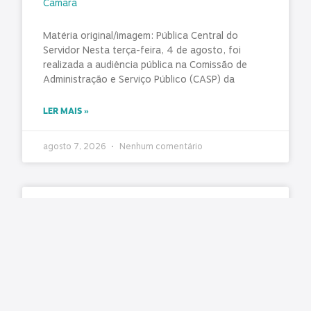
Câmara
Matéria original/imagem: Pública Central do
Servidor Nesta terça-feira, 4 de agosto, foi
realizada a audiência pública na Comissão de
Administração e Serviço Público (CASP) da
LER MAIS »
agosto 7, 2026
Nenhum comentário
TCE-PR concede 130 dias para 98 municípios
corrigirem falhas graves no controle interno
Matéria original/imagem: TCE-PR O Tribunal de
Contas emitiu recomendações destinadas ao
aprimoramento das Unidades de Controle Interno
(UCIs) de 98 municípios paranaenses, após