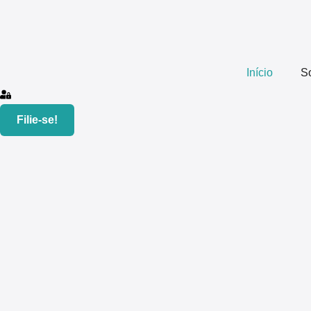
Início
S
Filie-se!