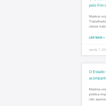
pelo Fim 
Matéria or
Trabalhado
classe trab
LER MAIS »
agosto 7, 20
O Estado 
acompanh
Matéria or
pública imp
não apenas