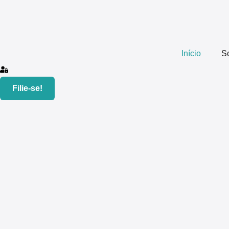
Início
S
Filie-se!