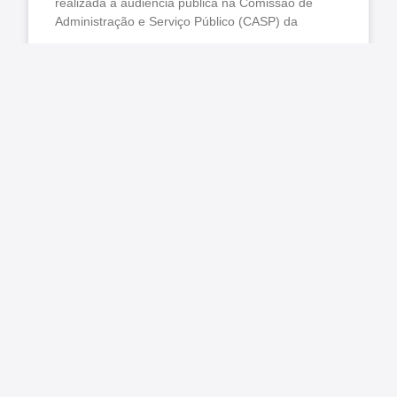
realizada a audiência pública na Comissão de
Administração e Serviço Público (CASP) da
LER MAIS »
agosto 7, 2026
Nenhum comentário
TCE-PR concede 130 dias para 98 municípios
corrigirem falhas graves no controle interno
Matéria original/imagem: TCE-PR O Tribunal de
Contas emitiu recomendações destinadas ao
aprimoramento das Unidades de Controle Interno
(UCIs) de 98 municípios paranaenses, após
realizar auditoria
LER MAIS »