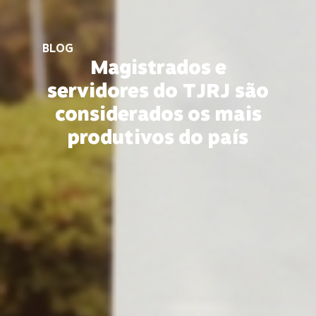
BLOG
Magistrados e
servidores do TJRJ são
considerados os mais
produtivos do país