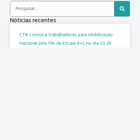
Nóticias recentes
CTB convoca trabalhadores para Mobilização
Nacional pelo Fim da Escala 6×1 no dia 10 de
agosto
Matéria original/imagem: CTB A Central dos
Trabalhadores e Trabalhadoras do Brasil (CTB)
reforça o chamado para que a classe
trabalhadora participe da Mobilização Nacional
pelo Fim
LER MAIS »
agosto 7, 2026
Nenhum comentário