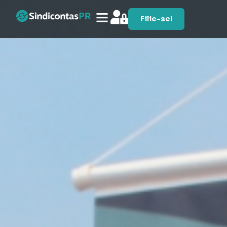
Filie-se!