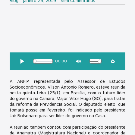
Blog
janeiro 25, 2019
Sem Comentários
OUÇA ESSA MATÉRIA:
00:00
Download
Play
Mute
Settings
A ANFIP, representada pelo Assessor de Estudos
Socioeconômicos, Vilson Antonio Romero, esteve reunida
nesta quinta-feira (25/1), em Brasília, com o futuro líder
do governo na Câmara, Major Vitor Hugo (GO), para tratar
da reforma da Previdência Social. O deputado eleito, que
tomará posse em fevereiro, foi indicado pelo presidente
Jair Bolsonaro para ser líder do governo na Casa.
A reunião também contou com participação do presidente
da Anamatra (Magistratura Nacional) e coordenador da