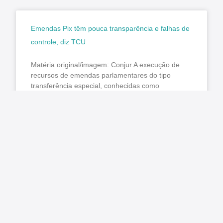
Emendas Pix têm pouca transparência e falhas de
controle, diz TCU
Matéria original/imagem: Conjur A execução de
recursos de emendas parlamentares do tipo
transferência especial, conhecidas como
“emendas Pix”, tem baixa transparência ativa,
pouca rastreabilidade e
LER MAIS »
julho 31, 2026
Nenhum comentário
TCE manda liberar agendamentos para CNH no
Paraná e Detran promete normalizar exames na