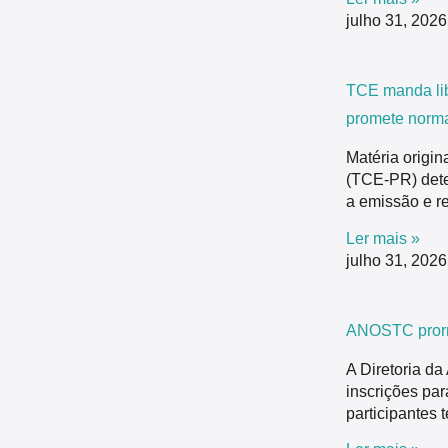
julho 31, 202
TCE manda li
promete norma
Matéria origi
(TCE-PR) dete
a emissão e r
Ler mais »
julho 31, 202
ANOSTC prorr
A Diretoria d
inscrições pa
participantes t