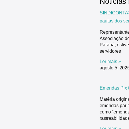
Nóticias
SINDICONTAS/
pautas dos se
Representan
Associação do
Paraná, estive
servidores
Ler mais »
agosto 5, 202
Emendas Pix t
Matéria origi
emendas parla
como “emendas
rastreabilidad
Ler mais »