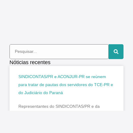
Nóticias recentes
SINDICONTAS/PR e ACONJUR-PR se reúnem
para tratar de pautas dos servidores do TCE-PR e
do Judiciário do Paraná
Representantes do SINDICONTAS/PR e da
ACONJUR-PR, Associação dos Consultores
Jurídicos do Poder Judiciário do Paraná, estiveram
reunidos para tratar de assuntos de interesse dos
servidores