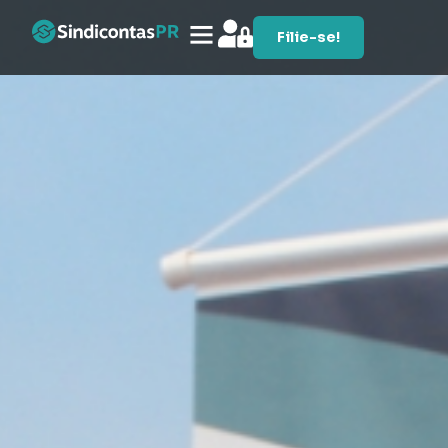
Filie-se!