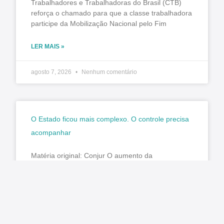
Trabalhadores e Trabalhadoras do Brasil (CTB)
reforça o chamado para que a classe trabalhadora
participe da Mobilização Nacional pelo Fim
LER MAIS »
agosto 7, 2026
Nenhum comentário
O Estado ficou mais complexo. O controle precisa
acompanhar
Matéria original: Conjur O aumento da
complexidade da gestão pública impôs um novo
desafio aos órgãos de controle: fiscalizar não
apenas atos isolados, mas sistemas,
LER MAIS »