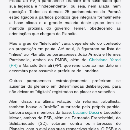
Filiada ao PV, a paranaense Leandre tem sustentado que
sua legenda é “independente”, ou seja, nem aliada, nem
oposição. Todos os demais 25 parlamentares do Paraná
estão ligados a partidos políticos que integram formalmente
a base aliada e a grande maioria deste grupo tem se
mantida próxima do governo Temer, obedecendo às
orientações que chegam do Planalto.
Mas o grau de “fidelidade” varia dependendo do conteúdo
da proposição em pauta. Até aqui, já figuraram na lista de
“infiéis” ao Planalto os paranaenses João Arruda e Hermes
Parcianello, ambos do PMDB, além de
Christiane Yared
(PR)
e Marcelo Belinati (PP), que renunciou ao mandato em
dezembro para assumir a prefeitura de Londrina.
Outros paranaenses estrategicamente preferiram se
ausentar do plenário em determinadas deliberações, para
não deixar as “digitais” registradas no placar de votações.
Além disso, na última votação, da reforma trabalhista,
também houve a “traição” autorizada pelo próprio partido.
Embora sejam membros da base,
Luciano Ducci
e Leopoldo
Meyer, ambos do PSB, além de Fernando Francischini, do
Solidariedade (SD), votaram contra os interesses do
Planalto, com o aval das suas respectivas siglas. O PSB e o