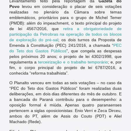
Levantamento feito pela reportagem da
Gazeta do
Povo
levou em consideração o placar de seis votações
realizadas no plenário da Câmara sobre temas
emblemáticos, prioritários para o grupo de Michel Temer
(PMDB): além do impeachment, o texto principal do projeto
de lei 4567/2016, que
retira a obrigatoriedade de
participação da Petrobras na operação de todos os blocos
de exploração do pré-sal
; os dois turnos da Proposta de
Emenda à Constituição (PEC) 241/2016, a chamada “
PEC
do Teto dos Gastos Públicos
”, que congela as despesas
pelos próximos 20 anos; o projeto de lei 4302/1998, que
regulamenta a
terceirização e o trabalho temporário
; e, por
fim, o corpo principal do projeto de lei 6787/2016, a
conhecida “reforma trabalhista”.
O Planalto venceu em todas as seis votações – no caso da
“PEC do Teto dos Gastos Públicos” foram realizadas duas
deliberações, em dois dias diferentes do mês de outubro. E
a bancada do Paraná contribuiu para o desempenho: a
oposição formal é miúda. Apenas quatro paranaenses
pertencem a siglas oposicionistas: Enio Verri e Zeca Dirceu,
ambos do PT, além de Assis do Couto (PDT) e Aliel
Machado (Rede).