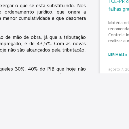
TCE-PR co
xergar o que se está substituindo. Nós
falhas gr
o ordenamento jurídico, que onera a
e menor cumulatividade e que desonera
Matéria or
recomenda
Controle I
ão de mão de obra, já que a tributação
realizar au
empregado, é de 43,5%. Com as novas
je não são alcançados pela tributação,
LER MAIS »
aqueles 30%, 40% do PIB que hoje não
agosto 7, 
quem sonega, da própria informalidade,
ançada pelos tributos convencionais”,
Diálogo, 
SINDICON
 de impostos em discussão no Poder
servidore
e outra no Senado Federal. O governo
As últimas