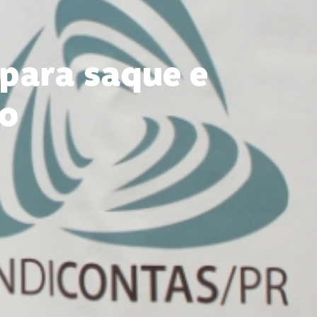
para saque e
ro