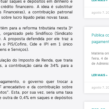
LER MAIS »
tuar saques e depósitos em dinheiro e
dito financeiro. A ideia é substituir
Financeiras), a contribuição patronal
agosto 7, 
sobre lucro líquido pelas novas taxas.
têm para a reforma tributária nesta 3ª
 organizado pelo Sindifisco (Sindicato
Pública c
). A proposta defendida por ele traz a
pagamento
 o PIS/Cofins, Cide e IPI em 1 único
ens e Serviços).
Matéria ori
feira, 4 de
ação do Imposto de Renda, que traria
de Adminis
s, a contribuição cairia de 34% para a
LER MAIS »
pagamento, o governo quer trocar a
F arrecadativo e da contribuição sobre
agosto 7, 
tos”. Esta, por sua vez, seria uma taxa
e outra de 0,4% em saques e depósitos