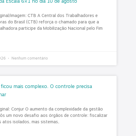
da Escala 6×1 no dia 10 de agosto
iginal/imagem: CTB A Central dos Trabalhadores e
ras do Brasil (CTB) reforça o chamado para que a
balhadora participe da Mobilização Nacional pelo Fim
2026
Nenhum comentário
ficou mais complexo. O controle precisa
har
iginal: Conjur O aumento da complexidade da gestão
pôs um novo desafio aos órgãos de controle: fiscalizar
 atos isolados, mas sistemas,