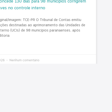
ncede 130 dias para 98 municípios corrigirem
aves no controle interno
iginal/imagem: TCE-PR O Tribunal de Contas emitiu
ções destinadas ao aprimoramento das Unidades de
nterno (UCIs) de 98 municípios paranaenses, após
ditoria
2026
Nenhum comentário
articulação e presença: como o
TAS/PR acompanha pautas que impactam os
s
 semanas foram marcadas por agendas importantes