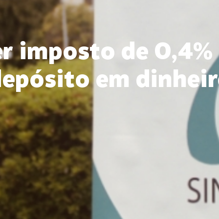
r imposto de 0,4% 
epósito em dinhei