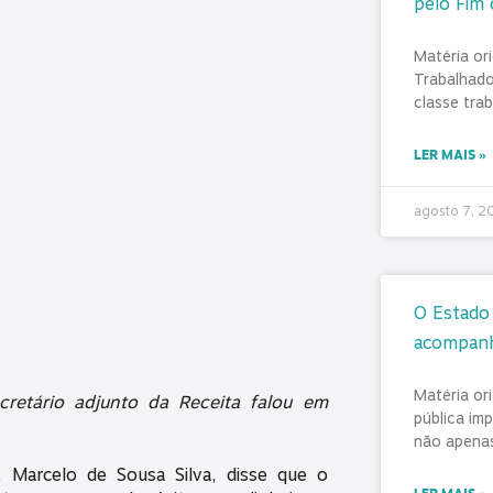
pelo Fim 
Matéria or
Trabalhado
classe tra
LER MAIS »
agosto 7, 
O Estado 
acompan
Matéria or
ecretário adjunto da Receita falou em
pública im
não apenas
l, Marcelo de Sousa Silva, disse que o