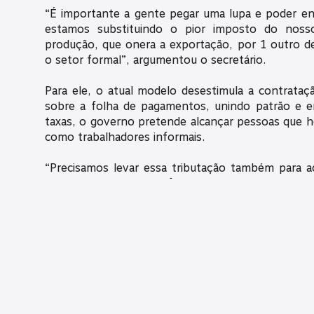
“É importante a gente pegar uma lupa e poder en
estamos substituindo o pior imposto do noss
produção, que onera a exportação, por 1 outro d
o setor formal”, argumentou o secretário.
Para ele, o atual modelo desestimula a contrataç
sobre a folha de pagamentos, unindo patrão e 
taxas, o governo pretende alcançar pessoas que ho
como trabalhadores informais.
“Precisamos levar essa tributação também para 
pagam tributos. Estou falando de quem evade, de 
da nova economia que está surgindo sem ser alc
explicou.
CONGRESSO DISCUTE REFORMA TRIBUTÁRIA
São duas as propostas de reforma no sistema
Legislativo. Uma está na Câmara dos Deputados 
deve apresentar a sua até o fim do ano.