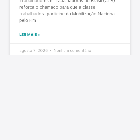
Trabalhadores e Trabalhadoras do Brasil (CTB)
reforça o chamado para que a classe
trabalhadora participe da Mobilização Nacional
pelo Fim
LER MAIS »
agosto 7, 2026
Nenhum comentário
O Estado ficou mais complexo. O controle
precisa acompanhar
Matéria original: Conjur O aumento da
complexidade da gestão pública impôs um novo
desafio aos órgãos de controle: fiscalizar não
apenas atos isolados, mas sistemas,
LER MAIS »