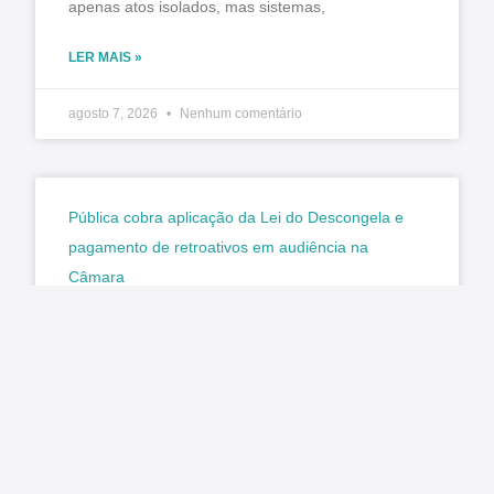
apenas atos isolados, mas sistemas,
LER MAIS »
agosto 7, 2026
Nenhum comentário
Pública cobra aplicação da Lei do Descongela e
pagamento de retroativos em audiência na
Câmara
Matéria original/imagem: Pública Central do
Servidor Nesta terça-feira, 4 de agosto, foi
realizada a audiência pública na Comissão de
Administração e Serviço Público (CASP) da
LER MAIS »