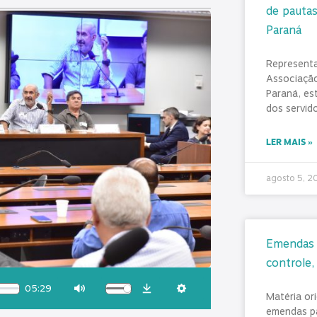
de pautas
Paraná
Represent
Associação
Paraná, es
dos servid
LER MAIS »
agosto 5, 
Emendas P
controle,
05:29
Matéria or
Download
Mute
Settings
emendas pa