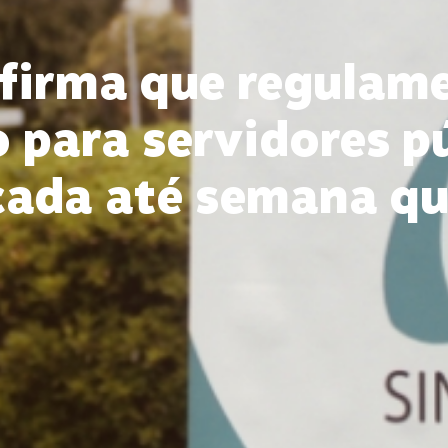
firma que regulam
 para servidores pú
cada até semana q