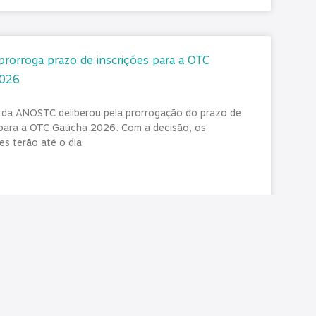
orroga prazo de inscrições para a OTC
2026
a da ANOSTC deliberou pela prorrogação do prazo de
 para a OTC Gaúcha 2026. Com a decisão, os
es terão até o dia
026
Nenhum comentário
AS/PR reforça orientação aos inativos sobre
 no auxílio-saúde no contracheque deste mês