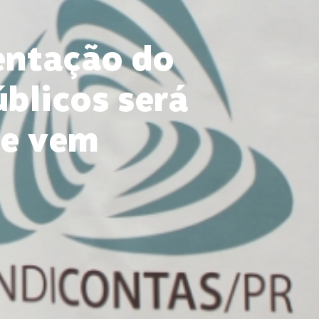
entação do
blicos será
ue vem