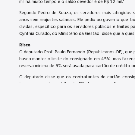
mil há muito tempo e o saldo devedor é de R$ 12 mil.”
Segundo Pedro de Souza, os servidores mais atingidos s
anos sem reajustes salariais. Ele pediu ao governo que 
dívidas, específico para os servidores públicos e limites
Cynthia Curado, do Ministério da Gestão, disse que a ques
Risco
O deputado Prof. Paulo Fernando (Republicanos-DF), que p
busca manter o limite do consignado em 45%, mas fazend
reserva mínima de 5% será usada para cartão de crédito o
O deputado disse que os contratantes de cartão consi
tem uma parcela restrita, de 5% da remuneração para p
não seja paga integralmente. Isso leva a multas e juros
também não será paga”, disse o deputado.
O diretor adjunto de Produtos da Federação Brasileira de 
os servidores públicos têm 54,8% do crédito consigna
com 38,5%. Pesquisa da entidade mostra que os emprést
para pagar dívidas mais caras, ou 31% do total. Em seg