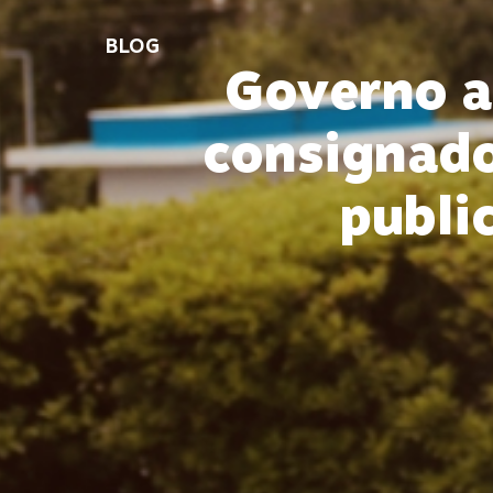
BLOG
Governo a
consignado
publi