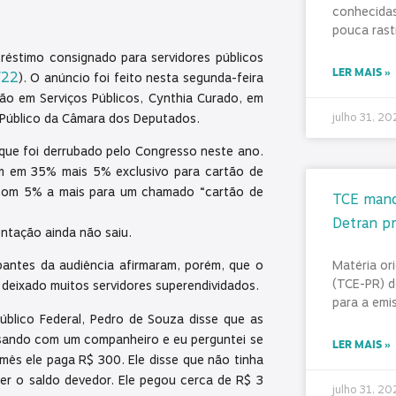
conhecidas
pouca rast
éstimo consignado para servidores públicos
LER MAIS »
/22
). O anúncio foi feito nesta segunda-feira
ção em Serviços Públicos, Cynthia Curado, em
 Público da Câmara dos Deputados.
julho 31, 2
que foi derrubado pelo Congresso neste ano.
em em 35% mais 5% exclusivo para cartão de
com 5% a mais para um chamado “cartão de
TCE mand
Detran pr
ntação ainda não saiu.
Matéria or
pantes da audiência afirmaram, porém, que o
(TCE-PR) d
 deixado muitos servidores superendividados.
para a emi
úblico Federal, Pedro de Souza disse que as
rsando com um companheiro e eu perguntei se
LER MAIS »
 mês ele paga R$ 300. Ele disse que não tinha
ber o saldo devedor. Ele pegou cerca de R$ 3
julho 31, 2