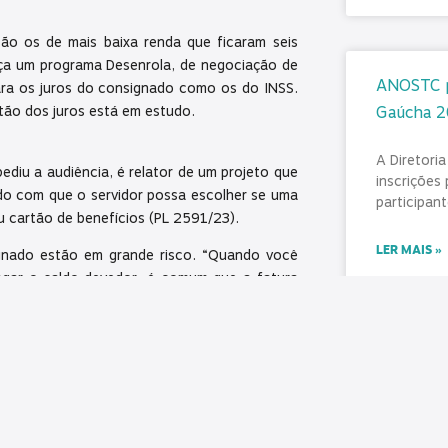
ão os de mais baixa renda que ficaram seis
faça um programa Desenrola, de negociação de
ANOSTC pr
 para os juros do consignado como os do INSS.
tão dos juros está em estudo.
Gaúcha 
A Diretori
ediu a audiência, é relator de um projeto que
inscrições
o com que o servidor possa escolher se uma
participant
u cartão de benefícios (PL 2591/23).
LER MAIS »
gnado estão em grande risco. “Quando você
agar o saldo devedor, é comum que a fatura
 sobre a parcela restante; que, obviamente,
julho 31, 2
Bancos (Febraban), Rafael Baldi, informou que
do, enquanto os aposentados do INSS ficam
SINDICONT
imos consignados são usados principalmente
diferença
uida, vem o pagamento de despesas médicas e