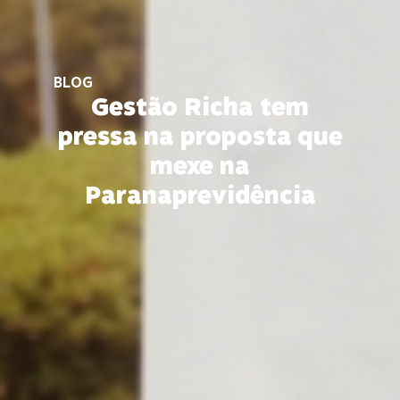
BLOG
Gestão Richa tem
pressa na proposta que
mexe na
Paranaprevidência