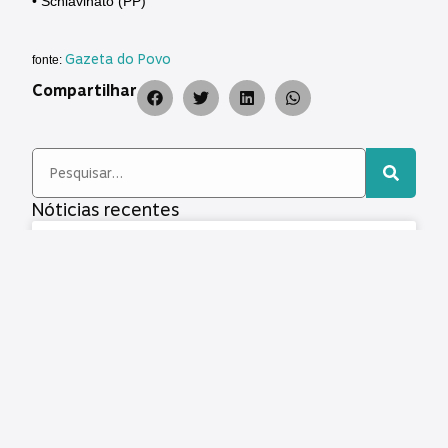
• Schiavinato (PP)
Gazeta do Povo
fonte:
Compartilhar
Nóticias recentes
SINDICONTAS/PR e ACONJUR-PR se reúnem para
tratar de pautas dos servidores do TCE-PR e do
Judiciário do Paraná
Representantes do SINDICONTAS/PR e da
ACONJUR-PR, Associação dos Consultores
Jurídicos do Poder Judiciário do Paraná,
estiveram reunidos para tratar de assuntos de
interesse dos servidores