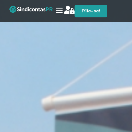
Filie-se!