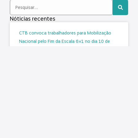
Nóticias recentes
CTB convoca trabalhadores para Mobilização
Nacional pelo Fim da Escala 6×1 no dia 10 de
agosto
Matéria original/imagem: CTB A Central dos
Trabalhadores e Trabalhadoras do Brasil (CTB)
reforça o chamado para que a classe
trabalhadora participe da Mobilização Nacional
pelo Fim
LER MAIS »
agosto 7, 2026
Nenhum comentário