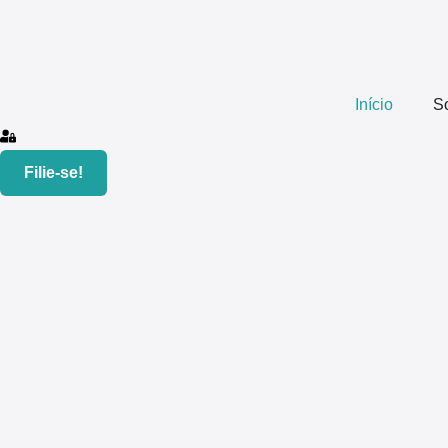
Início
S
Filie-se!