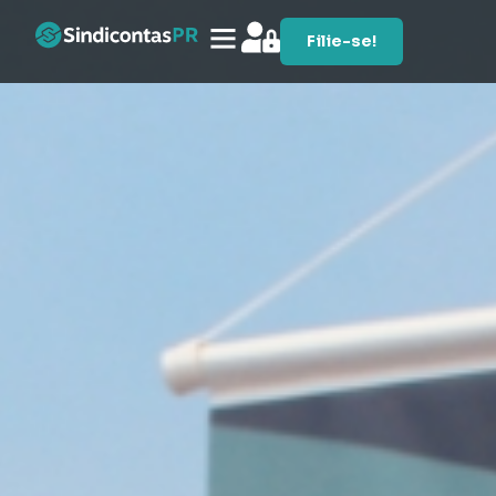
Filie-se!