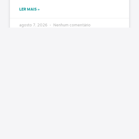
LER MAIS »
agosto 7, 2026
Nenhum comentário
Pública cobra aplicação da Lei do Descongela e
pagamento de retroativos em audiência na
Câmara
Matéria original/imagem: Pública Central do
Servidor Nesta terça-feira, 4 de agosto, foi
realizada a audiência pública na Comissão de
Administração e Serviço Público (CASP) da
LER MAIS »
agosto 7, 2026
Nenhum comentário