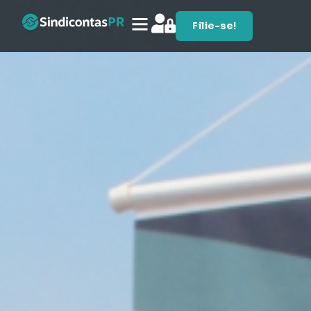
Filie-se!