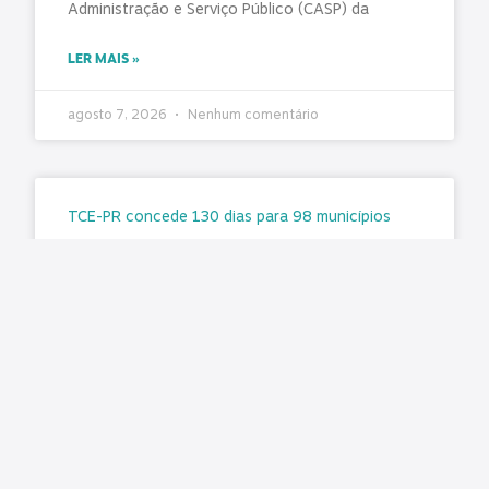
Administração e Serviço Público (CASP) da
LER MAIS »
agosto 7, 2026
Nenhum comentário
TCE-PR concede 130 dias para 98 municípios
corrigirem falhas graves no controle interno
Matéria original/imagem: TCE-PR O Tribunal de
Contas emitiu recomendações destinadas ao
aprimoramento das Unidades de Controle Interno
(UCIs) de 98 municípios paranaenses, após
realizar auditoria
LER MAIS »