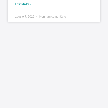
LER MAIS »
agosto 7, 2026
Nenhum comentário
O Estado ficou mais complexo. O controle precisa
acompanhar
Matéria original: Conjur O aumento da
complexidade da gestão pública impôs um novo
desafio aos órgãos de controle: fiscalizar não
apenas atos isolados, mas sistemas,
LER MAIS »
agosto 7, 2026
Nenhum comentário