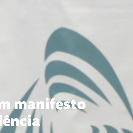
am manifesto
dência