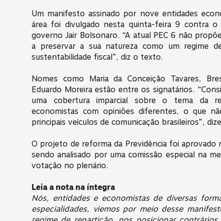
Um manifesto assinado por nove entidades econô
área foi divulgado nesta quinta-feira 9 contra 
governo Jair Bolsonaro. “A atual PEC 6 não propõe
a preservar a sua natureza como um regime de
sustentabilidade fiscal”, diz o texto.
Nomes como Maria da Conceição Tavares, Bress
Eduardo Moreira estão entre os signatários. “Cons
uma cobertura imparcial sobre o tema da re
economistas com opiniões diferentes, o que n
principais veículos de comunicação brasileiros”, diz
O projeto de reforma da Previdência foi aprovado
sendo analisado por uma comissão especial na me
votação no plenário.
Leia a nota na íntegra
Nós, entidades e economistas de diversas formaç
especialidades, viemos por meio desse manifest
regime de repartição, nos posicionar contrário