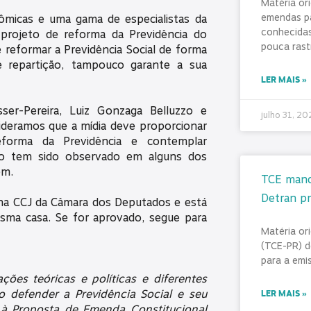
Matéria or
emendas pa
micas e uma gama de especialistas da
conhecidas
o projeto de reforma da Previdência do
pouca rast
 reformar a Previdência Social de forma
 repartição, tampouco garante a sua
LER MAIS »
er-Pereira, Luiz Gonzaga Belluzzo e
julho 31, 2
ideramos que a mídia deve proporcionar
forma da Previdência e contemplar
ão tem sido observado em alguns dos
em.
TCE mand
Detran pr
 na CCJ da Câmara dos Deputados e está
sma casa. Se for aprovado, segue para
Matéria or
(TCE-PR) d
para a emi
ões teóricas e políticas e diferentes
o defender a Previdência Social e seu
LER MAIS »
s à Proposta de Emenda Constitucional