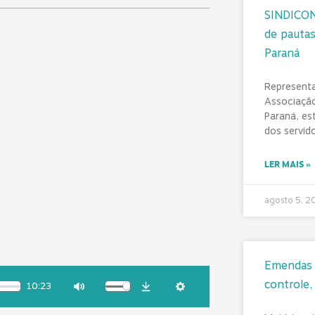
SINDICON
de pautas
Paraná
Represent
Associação
Paraná, es
dos servid
LER MAIS »
agosto 5, 
Emendas P
controle,
10:23
Download
Mute
Settings