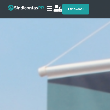
Filie-se!