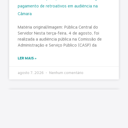
pagamento de retroativos em audiência na
Câmara
Matéria original/imagem: Pública Central do
Servidor Nesta terça-feira, 4 de agosto, foi
realizada a audiência pública na Comissão de
Administração e Serviço Público (CASP) da
LER MAIS »
agosto 7, 2026
Nenhum comentário
TCE-PR concede 130 dias para 98 municípios
corrigirem falhas graves no controle interno
Matéria original/imagem: TCE-PR O Tribunal de
Contas emitiu recomendações destinadas ao