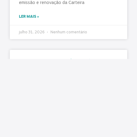
emissão e renovação da Carteira
LER MAIS »
julho 31, 2026
Nenhum comentário
ANOSTC prorroga prazo de inscrições para a
OTC Gaúcha 2026
A Diretoria da ANOSTC deliberou pela
prorrogação do prazo de inscrições para a OTC
Gaúcha 2026. Com a decisão, os participantes
terão até o dia
LER MAIS »
julho 31, 2026
Nenhum comentário