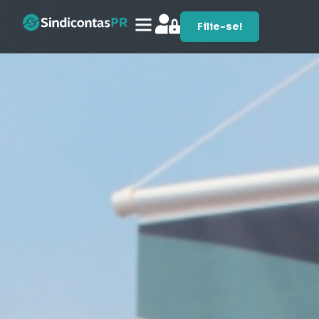
Filie-se!