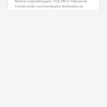
Matéria original/imagem: TCE-PR O Tribunal de
Contas emitiu recomendações destinadas ao
aprimoramento das Unidades de Controle Interno
(UCIs) de 98 municípios paranaenses, após
realizar auditoria
LER MAIS »
agosto 7, 2026
Nenhum comentário
Diálogo, articulação e presença: como o
SINDICONTAS/PR acompanha pautas que
impactam os servidores
As últimas semanas foram marcadas por agendas
importantes para o SINDICONTAS/PR. Além do
acompanhamento permanente de temas jurídicos,
administrativos e legislativos, o Sindicato esteve