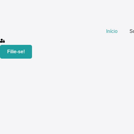
Início
S
Filie-se!