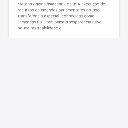
Matéria original/imagem: Conjur A execução de
recursos de emendas parlamentares do tipo
transferência especial, conhecidas como
“emendas Pix”, tem baixa transparência ativa,
pouca rastreabilidade e
LER MAIS »
julho 31, 2026
Nenhum comentário
TCE manda liberar agendamentos para CNH no
Paraná e Detran promete normalizar exames na
segunda-feira (3)
Matéria original: G1 O Tribunal de Contas do
Estado do Paraná (TCE-PR) determinou a
retomada imediata dos agendamentos para a