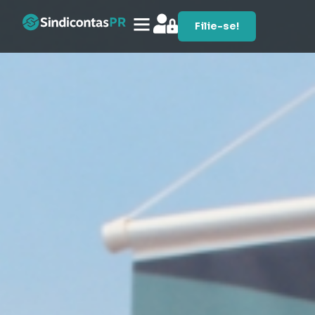
Filie-se!