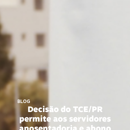
BLOG
Decisão do TCE/PR
permite aos servidores
aposentadoria e abono