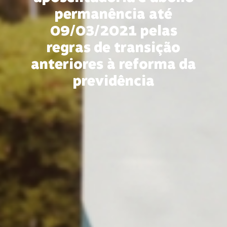
permanência até
09/03/2021 pelas
regras de transição
anteriores à reforma da
previdência