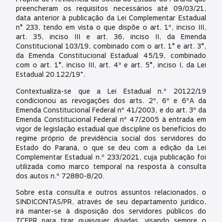
preencheram os requisitos necessários até 09/03/21,
data anterior à publicação da Lei Complementar Estadual
n° 233, tendo em vista o que dispõe o art. 1º, inciso III,
art. 35, inciso III e art. 36, inciso II, da Emenda
Constitucional 103/19, combinado com o art. 1° e art. 3°,
da Emenda Constitucional Estadual 45/19, combinado
com o art. 1°, inciso III, art. 4º e art. 5°, inciso I, da Lei
Estadual 20.122/19”.
Contextualiza-se que a Lei Estadual n.º 20122/19
condicionou as revogações dos arts. 2º, 6º e 6ºA da
Emenda Constitucional Federal nº 41/2003, e do art. 3º da
Emenda Constitucional Federal nº 47/2005 à entrada em
vigor de legislação estadual que discipline os benefícios do
regime próprio de previdência social dos servidores do
Estado do Paraná, o que se deu com a edição da Lei
Complementar Estadual n.º 233/2021, cuja publicação foi
utilizada como marco temporal na resposta à consulta
dos autos n.º 72880-8/20.
Sobre esta consulta e outros assuntos relacionados, o
SINDICONTAS/PR, através de seu departamento jurídico,
irá manter-se à disposição dos servidores públicos do
TCEPR para tirar quaisquer dúvidas, visando sempre o