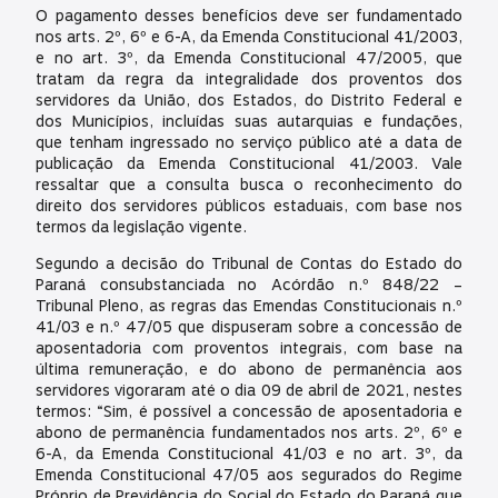
O pagamento desses benefícios deve ser fundamentado
nos arts. 2º, 6º e 6-A, da Emenda Constitucional 41/2003,
e no art. 3º, da Emenda Constitucional 47/2005, que
tratam da regra da integralidade dos proventos dos
servidores da União, dos Estados, do Distrito Federal e
dos Municípios, incluídas suas autarquias e fundações,
que tenham ingressado no serviço público até a data de
publicação da Emenda Constitucional 41/2003. Vale
ressaltar que a consulta busca o reconhecimento do
direito dos servidores públicos estaduais, com base nos
termos da legislação vigente.
Segundo a decisão do Tribunal de Contas do Estado do
Paraná consubstanciada no Acórdão n.º 848/22 –
Tribunal Pleno, as regras das Emendas Constitucionais n.º
41/03 e n.º 47/05 que dispuseram sobre a concessão de
aposentadoria com proventos integrais, com base na
última remuneração, e do abono de permanência aos
servidores vigoraram até o dia 09 de abril de 2021, nestes
termos: “Sim, é possível a concessão de aposentadoria e
abono de permanência fundamentados nos arts. 2º, 6º e
6-A, da Emenda Constitucional 41/03 e no art. 3º, da
Emenda Constitucional 47/05 aos segurados do Regime
Próprio de Previdência do Social do Estado do Paraná que