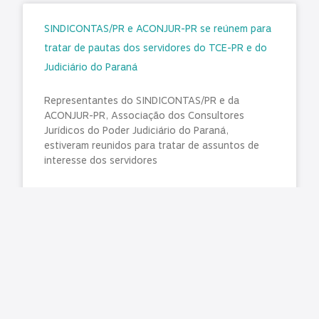
SINDICONTAS/PR e ACONJUR-PR se reúnem para
tratar de pautas dos servidores do TCE-PR e do
Judiciário do Paraná
Representantes do SINDICONTAS/PR e da
ACONJUR-PR, Associação dos Consultores
Jurídicos do Poder Judiciário do Paraná,
estiveram reunidos para tratar de assuntos de
interesse dos servidores
LER MAIS »
agosto 5, 2026
Nenhum comentário
Emendas Pix têm pouca transparência e falhas de
controle, diz TCU