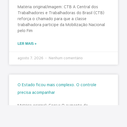
Matéria original/imagem: CTB A Central dos
Trabalhadores e Trabalhadoras do Brasil (CTB)
reforça o chamado para que a classe
trabalhadora participe da Mobilização Nacional
pelo Fim
LER MAIS »
agosto 7, 2026
Nenhum comentário
O Estado ficou mais complexo. O controle
precisa acompanhar
Matéria original: Conjur O aumento da
complexidade da gestão pública impôs um novo
desafio aos órgãos de controle: fiscalizar não
apenas atos isolados, mas sistemas,