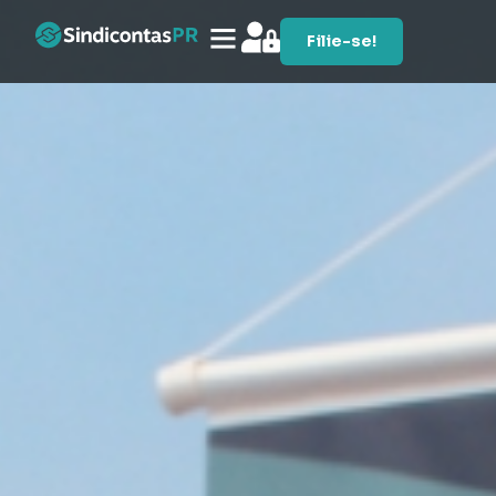
Filie-se!