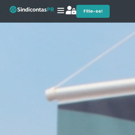
Filie-se!