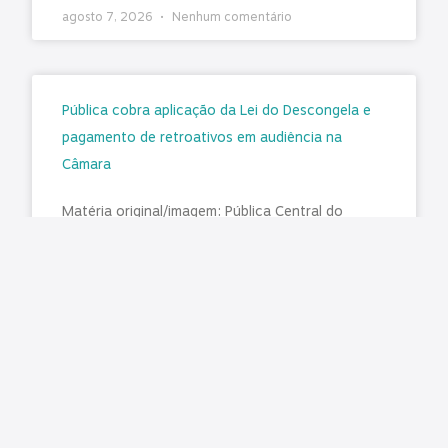
agosto 7, 2026
Nenhum comentário
Pública cobra aplicação da Lei do Descongela e
pagamento de retroativos em audiência na
Câmara
Matéria original/imagem: Pública Central do
Servidor Nesta terça-feira, 4 de agosto, foi
realizada a audiência pública na Comissão de
Administração e Serviço Público (CASP) da
LER MAIS »
agosto 7, 2026
Nenhum comentário