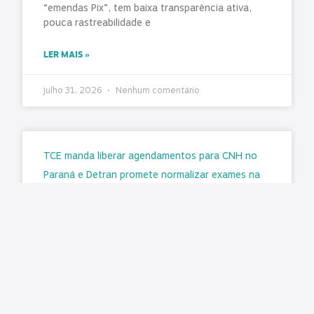
“emendas Pix”, tem baixa transparência ativa,
pouca rastreabilidade e
LER MAIS »
julho 31, 2026
Nenhum comentário
TCE manda liberar agendamentos para CNH no
Paraná e Detran promete normalizar exames na
segunda-feira (3)
Matéria original: G1 O Tribunal de Contas do
Estado do Paraná (TCE-PR) determinou a
retomada imediata dos agendamentos para a
emissão e renovação da Carteira
LER MAIS »