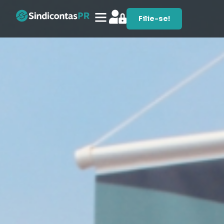
Filie-se!