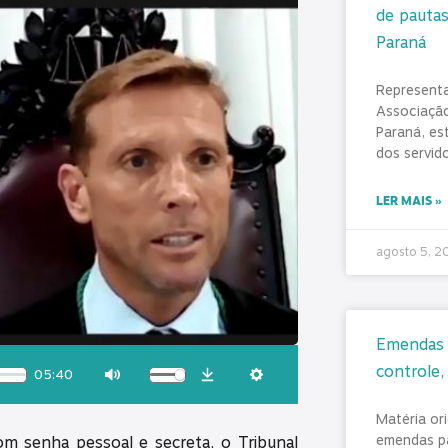
de pautas
Paraná
Represent
Associação
Paraná, es
dos servid
LER MAIS »
agosto 5, 
Emendas P
controle,
05:40
Download
Mute
Settings
Matéria or
emendas pa
om senha pessoal e secreta, o Tribunal