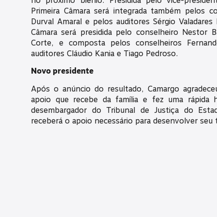
no próximo biênio. Presidida pelo vice-presiden
Primeira Câmara será integrada também pelos c
Durval Amaral e pelos auditores Sérgio Valadare
Câmara será presidida pelo conselheiro Nestor 
Corte, e composta pelos conselheiros Fernan
auditores Cláudio Kania e Tiago Pedroso.
Novo presidente
Após o anúncio do resultado, Camargo agradeceu
apoio que recebe da família e fez uma rápida
desembargador do Tribunal de Justiça do Esta
receberá o apoio necessário para desenvolver seu 
O novo presidente tem 47 anos e é bacharel em
Paraná. Foi eleito pela Assembleia Legislativa pa
2013. Na Casa, já ocupou o cargo de corregedo
presidente na atual gestão (2019-2020).
Anteriormente, foi vereador de Curitiba (2001-2
de vice-presidente da Câmara Municipal (2001), 
Fundos Mútuos de Combustíveis (2001), prefeito i