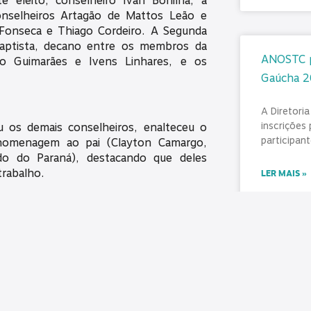
te eleito, conselheiro Ivan Bonilha, a
onselheiros Artagão de Mattos Leão e
s Fonseca e Thiago Cordeiro. A Segunda
Baptista, decano entre os membros da
ANOSTC pr
do Guimarães e Ivens Linhares, e os
Gaúcha 
A Diretori
inscrições
 os demais conselheiros, enalteceu o
participant
 homenagem ao pai (Clayton Camargo,
do do Paraná), destacando que deles
trabalho.
LER MAIS »
 Direito pela Universidade Tuiuti do
julho 31, 2
ra o cargo de conselheiro do TCE-PR em
r geral (gestão 2017-2018). É vice-
006), cargo no qual exerceu as funções
SINDICONT
presidente das CPIs da Telefonia e dos
diferença
nterino de Curitiba (2003) e primeiro-