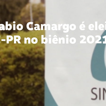
abio Camargo é ele
-PR no biênio 20