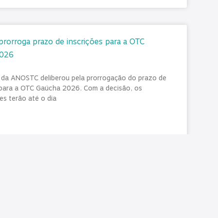
orroga prazo de inscrições para a OTC
2026
a da ANOSTC deliberou pela prorrogação do prazo de
 para a OTC Gaúcha 2026. Com a decisão, os
es terão até o dia
026
Nenhum comentário
AS/PR reforça orientação aos inativos sobre
 no auxílio-saúde no contracheque deste mês