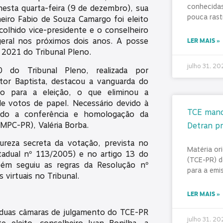
conhecidas
esta quarta-feira (9 de dezembro), sua
pouca rast
eiro Fabio de Souza Camargo foi eleito
scolhido vice-presidente e o conselheiro
eral nos próximos dois anos. A posse
LER MAIS »
 2021 do Tribunal Pleno.
julho 31, 2
 do Tribunal Pleno, realizada por
tor Baptista, destacou a vanguarda do
co para a eleição, o que eliminou a
e votos de papel. Necessário devido à
TCE mand
ido a conferência e homologação da
(MPC-PR), Valéria Borba.
Detran pr
tureza secreta da votação, prevista no
Matéria or
tadual nº 113/2005) e no artigo 13 do
(TCE-PR) d
ém seguiu as regras da Resolução nº
para a emi
virtuais no Tribunal.
LER MAIS »
 duas câmaras de julgamento do TCE-PR
julho 31, 2