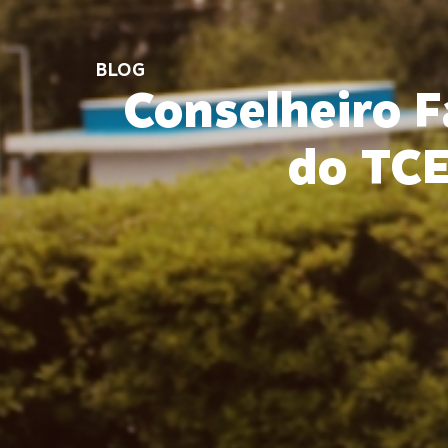
BLOG
Conselheiro F
do TCE