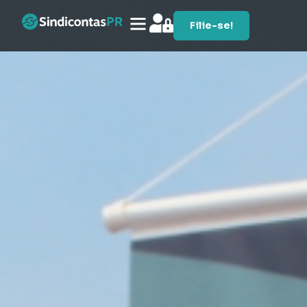
Filie-se!