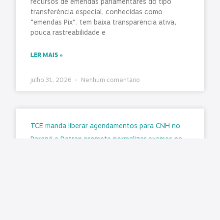
recursos de emendas parlamentares do tipo
transferência especial, conhecidas como
“emendas Pix”, tem baixa transparência ativa,
pouca rastreabilidade e
LER MAIS »
julho 31, 2026
Nenhum comentário
TCE manda liberar agendamentos para CNH no
Paraná e Detran promete normalizar exames na
segunda-feira (3)
Matéria original: G1 O Tribunal de Contas do
Estado do Paraná (TCE-PR) determinou a
retomada imediata dos agendamentos para a
emissão e renovação da Carteira