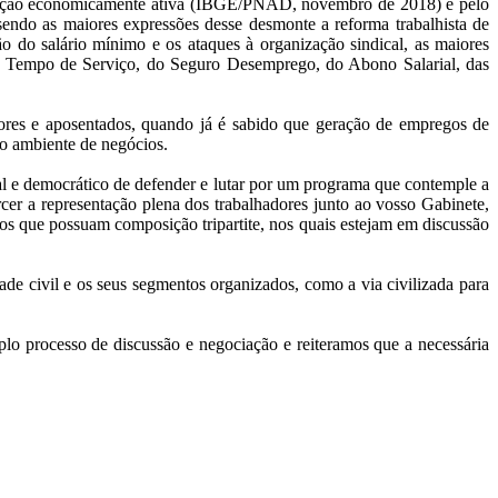
pulação economicamente ativa (IBGE/PNAD, novembro de 2018) e pelo
sendo as maiores expressões desse desmonte a reforma trabalhista de
ção do salário mínimo e os ataques à organização sindical, as maiores
or Tempo de Serviço, do Seguro Desemprego, do Abono Salarial, das
adores e aposentados, quando já é sabido que geração de empregos de
do ambiente de negócios.
nal e democrático de defender e lutar por um programa que contemple a
rcer a representação plena dos trabalhadores junto ao vosso Gabinete,
s que possuam composição tripartite, nos quais estejam em discussão
de civil e os seus segmentos organizados, como a via civilizada para
plo processo de discussão e negociação e reiteramos que a necessária