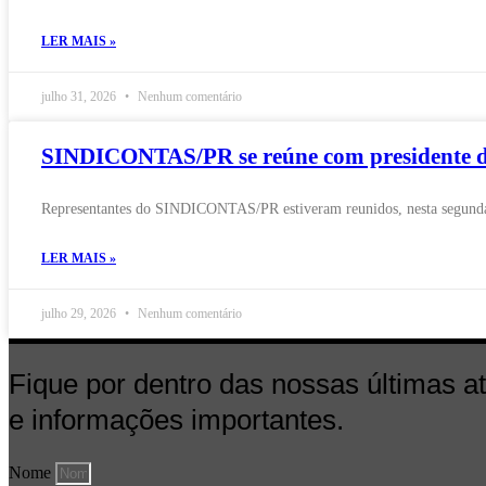
LER MAIS »
julho 31, 2026
Nenhum comentário
SINDICONTAS/PR se reúne com presidente do
Representantes do SINDICONTAS/PR estiveram reunidos, nesta segunda-f
LER MAIS »
julho 29, 2026
Nenhum comentário
Fique por dentro das nossas últimas a
e informações importantes.
Nome