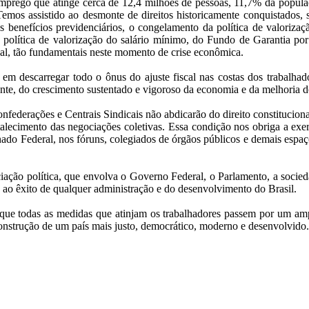
esemprego que atinge cerca de 12,4 milhões de pessoas, 11,7% da po
emos assistido ao desmonte de direitos historicamente conquistados, 
os benefícios previdenciários, o congelamento da política de valoriza
a política de valorização do salário mínimo, do Fundo de Garantia p
onal, tão fundamentais neste momento de crise econômica.
m em descarregar todo o ônus do ajuste fiscal nas costas dos trabalh
ente, do crescimento sustentado e vigoroso da economia e da melhoria 
onfederações e Centrais Sindicais não abdicarão do direito constitucio
talecimento das negociações coletivas. Essa condição nos obriga a exe
do Federal, nos fóruns, colegiados de órgãos públicos e demais espaço
ação política, que envolva o Governo Federal, o Parlamento, a socieda
 ao êxito de qualquer administração e do desenvolvimento do Brasil.
s que todas as medidas que atinjam os trabalhadores passem por um am
construção de um país mais justo, democrático, moderno e desenvolvido.