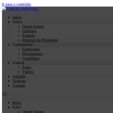
Ir para o conteúdo
Início
Sobre
Quem Somos
Diretoria
Estatuto
Palavras do Presidente
Comunidade
Entrevistas
Documentos
Convênios
Galeria
Fotos
Vídeos
Agenda
Notícias
Contato
Início
Sobre
Quem Somos