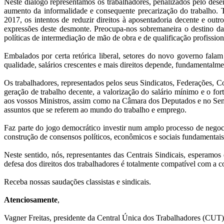
Neste diálogo representamos os trabalhadores, penalizados pelo d
aumento da informalidade e consequente precarização do trabalho. T
2017, os intentos de reduzir direitos à aposentadoria decente e outr
expressões deste desmonte. Preocupa-nos sobremaneira o destino d
políticas de intermediação de mão de obra e de qualificação profissi
Embalados por certa retórica liberal, setores do novo governo fala
qualidade, salários crescentes e mais direitos depende, fundamentalm
Os trabalhadores, representados pelos seus Sindicatos, Federações, C
geração de trabalho decente, a valorização do salário mínimo e o for
aos vossos Ministros, assim como na Câmara dos Deputados e no Sena
assuntos que se referem ao mundo do trabalho e emprego.
Faz parte do jogo democrático investir num amplo processo de negoci
construção de consensos políticos, econômicos e sociais fundamentais
Neste sentido, nós, representantes das Centrais Sindicais, esperamo
defesa dos direitos dos trabalhadores é totalmente compatível com a 
Receba nossas saudações classistas e sindicais.
Atenciosamente
,
Vagner Freitas, presidente da Central Única dos Trabalhadores (CUT)