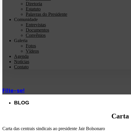
Diretoria
Estatuto
Palavras do Presidente
Comunidade
Entrevistas
Documentos
Convênios
Galeria
Fotos
Vídeos
Agenda
Notícias
Contato
Filie-se!
BLOG
Carta 
Carta das centrais sindicais ao presidente Jair Bolsonaro