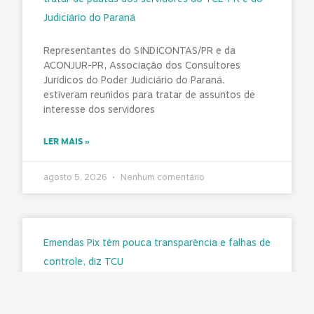
Judiciário do Paraná
Representantes do SINDICONTAS/PR e da
ACONJUR-PR, Associação dos Consultores
Jurídicos do Poder Judiciário do Paraná,
estiveram reunidos para tratar de assuntos de
interesse dos servidores
LER MAIS »
agosto 5, 2026
Nenhum comentário
Emendas Pix têm pouca transparência e falhas de
controle, diz TCU
Matéria original/imagem: Conjur A execução de
recursos de emendas parlamentares do tipo