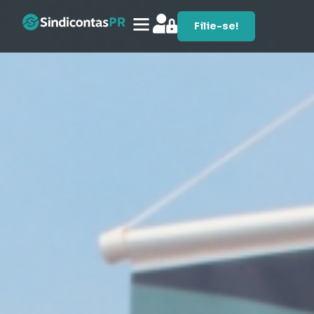
Filie-se!