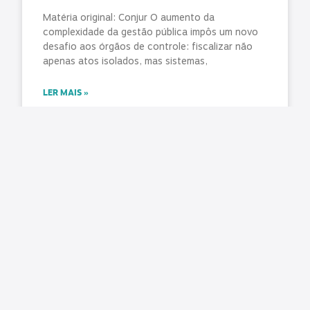
Matéria original: Conjur O aumento da
complexidade da gestão pública impôs um novo
desafio aos órgãos de controle: fiscalizar não
apenas atos isolados, mas sistemas,
LER MAIS »
agosto 7, 2026
Nenhum comentário
Pública cobra aplicação da Lei do Descongela e
pagamento de retroativos em audiência na
Câmara
Matéria original/imagem: Pública Central do
Servidor Nesta terça-feira, 4 de agosto, foi
realizada a audiência pública na Comissão de
Administração e Serviço Público (CASP) da