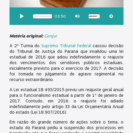
OUÇA ESSA MATÉRIA:
03:50
Download
Play
Mute
Settings
Matéria original:
Conjur
A 2ª Turma do
Supremo Tribunal Federal
cassou decisão
do Tribunal de Justiça do Paraná que invalidou uma lei
estadual de 2016 que adiou indefinidamente o reajuste
dos vencimentos dos servidores públicos estaduais,
inicialmente previsto para o exercício de 2017. A decisão
foi tomada no julgamento de agravo regimental no
recurso extraordinário.
A Lei estadual 18.493/2015 previu um reajuste geral anual
para o funcionalismo estadual a partir de 1º de janeiro de
2017. Contudo, em 2016, o reajuste foi adiado
indefinidamente pelo artigo 33 da Lei Orçamentária Anual
do estado (Lei 18.907/2016).
Em razão do grande número de ações sobre o tema, o
estado do Paraná pediu a suspensão dos processos em