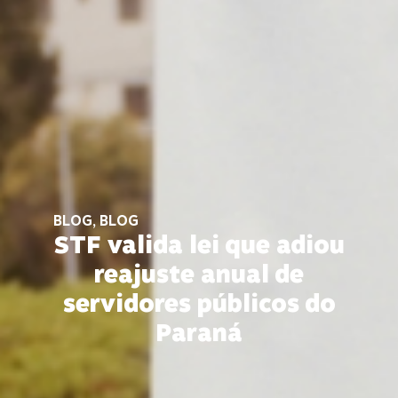
BLOG
,
BLOG
STF valida lei que adiou
reajuste anual de
servidores públicos do
Paraná