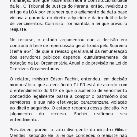
tramitação até que fosse analisada a constitucionalidade
da lei. O Tribunal de Justiça do Paraná, então, invalidou o
artigo da LOA por entender que o adiamento da data-base
violava a garantia do direito adquirido e da irredutibilidade
de vencimentos. Com isso, foi mantida a lei que previu o
reajuste.
No recurso, o estado argumentou que a decisão era
contrária à tese de repercussão geral fixada pelo Supremo
(Tema 864) de que a revisão geral anual da remuneração
dos servidores públicos depende, cumulativamente, de
dotação na Lei Orçamentária Anual e de previsão na Lei de
Diretrizes Orçamentárias.
O relator, ministro Edson Fachin, entendeu, em decisão
monocrática, que a decisão do TJ-PR está de acordo com
o entendimento do STF de que o aumento de vencimento
concedido legalmente passa a compor o patrimônio dos
servidores, e sua não efetivação caracterizaria violação
ao direito adquirido. O estado recorreu dessa decisão. No
julgamento do recurso, Fachin reafirmou seu
entendimento.
Prevaleceu, porém, o voto divergente do ministro Gilmar
Mendes. Segundo ele, a lei que concedeu o reajuste não