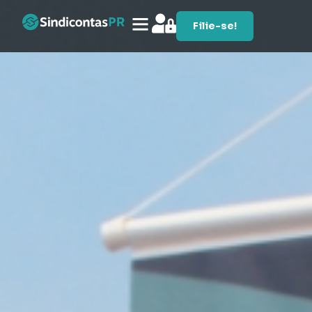
Filie-se!