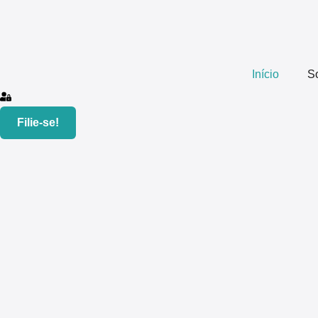
Início
S
Filie-se!