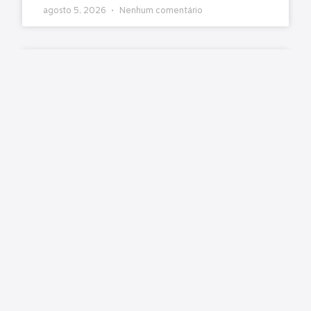
agosto 5, 2026
Nenhum comentário
Emendas Pix têm pouca transparência e falhas de
controle, diz TCU
Matéria original/imagem: Conjur A execução de
recursos de emendas parlamentares do tipo
transferência especial, conhecidas como
“emendas Pix”, tem baixa transparência ativa,
pouca rastreabilidade e
LER MAIS »
julho 31, 2026
Nenhum comentário