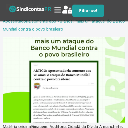
Dia:
26 de junho de 2026
Filie-se!
Aposentadoria somente aos 78 anos: ‘mais um ataque’ do Banco
Mundial contra o povo brasileiro
Matéria original/imagem: Auditoria Cidadã da Dívida A manchete,