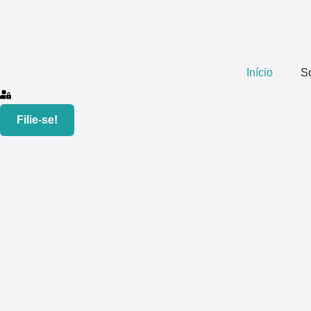
Início
S
Filie-se!