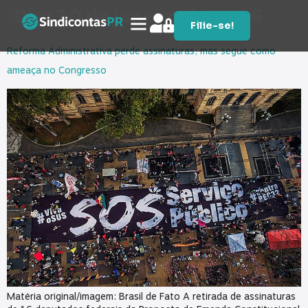
Dia:
30 de janeiro de 2026
Filie-se!
Reforma Administrativa perde assinaturas, mas segue como
ameaça no Congresso
Matéria original/imagem: Brasil de Fato A retirada de assinaturas