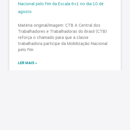
Nacional pelo Fim da Escala 6×1 no dia 10 de
agosto
Matéria original/imagem: CTB A Central dos
Trabalhadores e Trabalhadoras do Brasil (CTB)
reforça o chamado para que a classe
trabalhadora participe da Mobilização Nacional
pelo Fim
LER MAIS »
agosto 7, 2026
Nenhum comentário
O Estado ficou mais complexo. O controle
precisa acompanhar
Matéria original: Conjur O aumento da