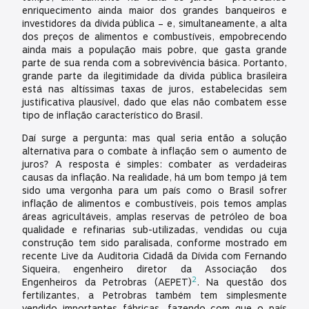
enriquecimento ainda maior dos grandes banqueiros e
investidores da dívida pública – e, simultaneamente, a alta
dos preços de alimentos e combustíveis, empobrecendo
ainda mais a população mais pobre, que gasta grande
parte de sua renda com a sobrevivência básica. Portanto,
grande parte da ilegitimidade da dívida pública brasileira
está nas altíssimas taxas de juros, estabelecidas sem
justificativa plausível, dado que elas não combatem esse
tipo de inflação característico do Brasil.
Daí surge a pergunta: mas qual seria então a solução
alternativa para o combate à inflação sem o aumento de
juros? A resposta é simples: combater as verdadeiras
causas da inflação. Na realidade, há um bom tempo já tem
sido uma vergonha para um país como o Brasil sofrer
inflação de alimentos e combustíveis, pois temos amplas
áreas agricultáveis, amplas reservas de petróleo de boa
qualidade e refinarias sub-utilizadas, vendidas ou cuja
construção tem sido paralisada, conforme mostrado em
recente Live da Auditoria Cidadã da Dívida com Fernando
Siqueira, engenheiro diretor da Associação dos
2
Engenheiros da Petrobras (AEPET)
. Na questão dos
fertilizantes, a Petrobras também tem simplesmente
vendido importantes fábricas, fazendo com que o país