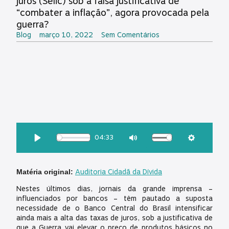
juros (Selic) sob a falsa justificativa de
“combater a inflação”, agora provocada pela
guerra?
Blog
março 10, 2022
Sem Comentários
OUÇA ESSA MATÉRIA:
04:33
Download
Play
Mute
Settings
Auditoria Cidadã da Dívida
Matéria original:
Nestes últimos dias, jornais da grande imprensa –
influenciados por bancos – têm pautado a suposta
necessidade de o Banco Central do Brasil intensificar
ainda mais a alta das taxas de juros, sob a justificativa de
que a Guerra vai elevar o preço de produtos básicos no