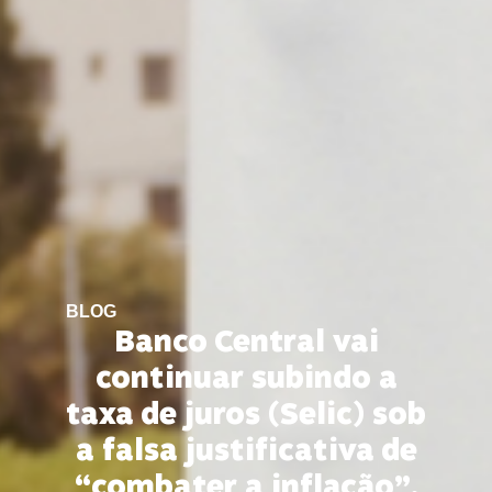
BLOG
Banco Central vai
continuar subindo a
taxa de juros (Selic) sob
a falsa justificativa de
“combater a inflação”,