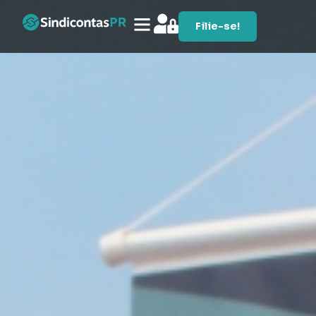
Filie-se!