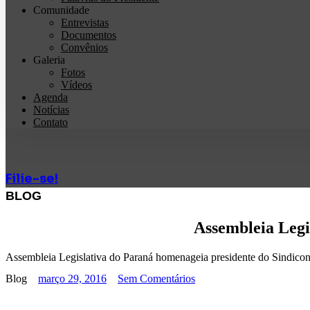
Comunidade
Entrevistas
Documentos
Convênios
Galeria
Fotos
Vídeos
Agenda
Notícias
Contato
Filie-se!
BLOG
Assembleia Legi
Assembleia Legislativa do Paraná homenageia presidente do Sindico
Blog
março 29, 2016
Sem Comentários