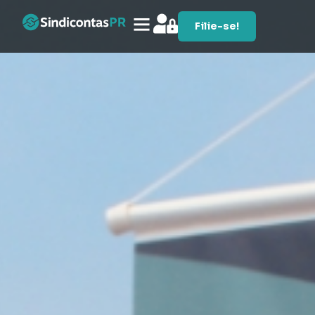
Filie-se!