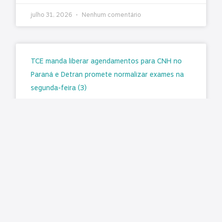
julho 31, 2026
Nenhum comentário
TCE manda liberar agendamentos para CNH no
Paraná e Detran promete normalizar exames na
segunda-feira (3)
Matéria original: G1 O Tribunal de Contas do
Estado do Paraná (TCE-PR) determinou a
retomada imediata dos agendamentos para a
emissão e renovação da Carteira
LER MAIS »
julho 31, 2026
Nenhum comentário