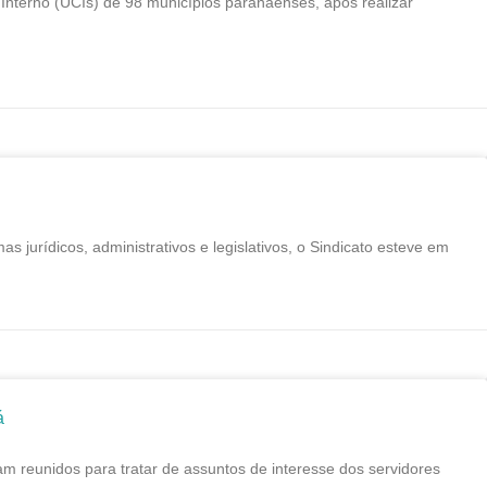
nterno (UCIs) de 98 municípios paranaenses, após realizar
ídicos, administrativos e legislativos, o Sindicato esteve em
á
reunidos para tratar de assuntos de interesse dos servidores