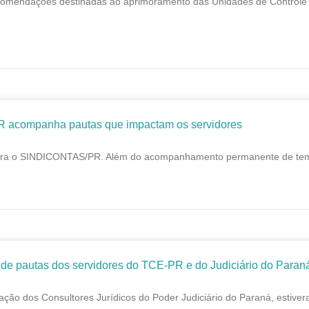
comendações destinadas ao aprimoramento das Unidades de Controle I
R acompanha pautas que impactam os servidores
a o SINDICONTAS/PR. Além do acompanhamento permanente de temas jur
 pautas dos servidores do TCE-PR e do Judiciário do Paran
dos Consultores Jurídicos do Poder Judiciário do Paraná, estiveram 